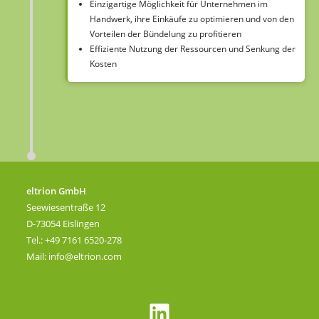
Einzigartige Möglichkeit für Unternehmen im
Handwerk, ihre Einkäufe zu optimieren und von den
Vorteilen der Bündelung zu profitieren
Effiziente Nutzung der Ressourcen und Senkung der
Kosten
eltrion GmbH
Seewiesentraße 12
D-73054 Eislingen
Tel.: +49 7161 6520-278
Mail:
info@eltrion.com